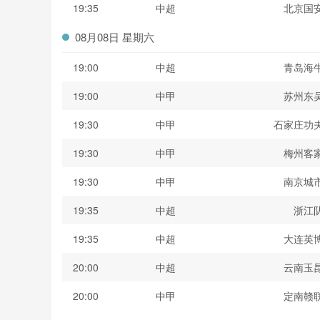
19:35
中超
北京国
08月08日 星期六
19:00
中超
青岛海
19:00
中甲
苏州东
19:30
中甲
石家庄功
19:30
中甲
梅州客
19:30
中甲
南京城
19:35
中超
浙江
19:35
中超
大连英
20:00
中超
云南玉
20:00
中甲
定南赣