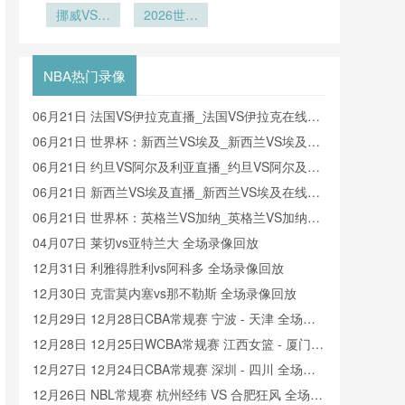
伦比亚VS
挪威VS塞
直播
黑VS卡塔
2026世界
VS卡塔尔
内加尔挪威
刚果直播
尔在线直播
杯卫冕冠军
直播
VS塞内加
出征
尔直播
NBA热门录像
06月21日 法国VS伊拉克直播_法国VS伊拉克在线直
播
06月21日 世界杯：新西兰VS埃及_新西兰VS埃及直
播
06月21日 约旦VS阿尔及利亚直播_约旦VS阿尔及利
亚在线直播
06月21日 新西兰VS埃及直播_新西兰VS埃及在线直
播
06月21日 世界杯：英格兰VS加纳_英格兰VS加纳直
播
04月07日 莱切vs亚特兰大 全场录像回放
12月31日 利雅得胜利vs阿科多 全场录像回放
12月30日 克雷莫内塞vs那不勒斯 全场录像回放
12月29日 12月28日CBA常规赛 宁波 - 天津 全场录
像
12月28日 12月25日WCBA常规赛 江西女篮 - 厦门女
篮 全场录像
12月27日 12月24日CBA常规赛 深圳 - 四川 全场录
像
12月26日 NBL常规赛 杭州经纬 VS 合肥狂风 全场录