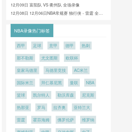
12月09日 富阳队 VS 衢州队 全场录像
12月08日 12月06日NBA常规赛 独行侠 - 雷霆 全场
录像
NBA录像热门标签
西甲
足球
意甲
德甲
热刺
那不勒斯
尤文图斯
欧联杯
皇家马德里
马德里竞技
AC米兰
国际米兰
拜仁慕尼黑
曼联
NBA
篮球
凯尔特人
勒沃库森
尼克斯
热那亚
罗马
拉齐奥
亚特兰大
雷霆
霍芬海姆
佛罗伦萨
维罗纳