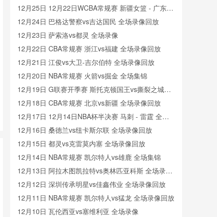
像
12月25日 12月22日WCBA常规赛 新疆女篮 - 广东女
篮 全场录像
12月24日 巴格达警察vs吉达国民 全场录像回放
12月23日 萨索洛vs都灵 全场录像
12月22日 CBA常规赛 浙江vs福建 全场录像回放
12月21日 江俊vs大卫-吉尔伯特 全场录像回放
12月20日 NBA常规赛 火箭vs掘金 全场集锦
12月19日 G联赛开季赛 斯托克顿国王vs撕裂之城混
音 全场录像回放
12月18日 CBA常规赛 北京vs新疆 全场录像回放
12月17日 12月14日NBA杯半决赛 马刺 - 雷霆 全场
录像
12月16日 桑德兰vs纽卡斯尔联 全场录像回放
12月15日 都灵vs克雷莫内塞 全场录像回放
12月14日 NBA常规赛 凯尔特人vs雄鹿 全场集锦
12月13日 阿拉木图凯拉特vs奥林匹亚科斯 全场录像
回放
12月12日 深圳传承明星vs佳鑫伟业 全场录像回放
12月11日 NBA常规赛 凯尔特人vs猛龙 全场录像回放
12月10日 瓦伦西亚vs塞维利亚 全场录像