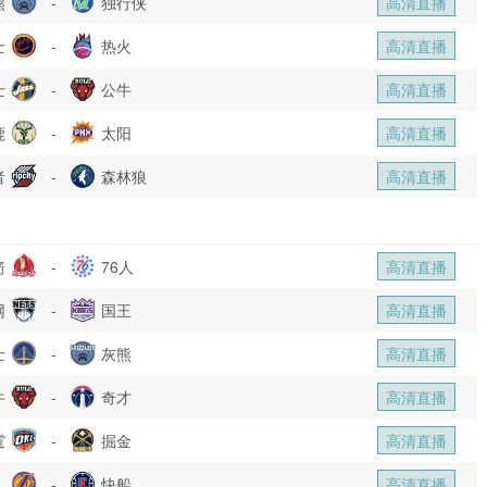
熊
-
独行侠
高清直播
士
-
热火
高清直播
士
-
公牛
高清直播
鹿
-
太阳
高清直播
者
-
森林狼
高清直播
箭
-
76人
高清直播
网
-
国王
高清直播
士
-
灰熊
高清直播
牛
-
奇才
高清直播
霆
-
掘金
高清直播
人
-
快船
高清直播