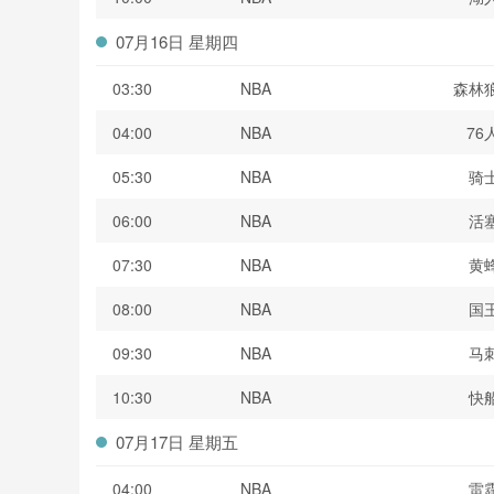
07月16日 星期四
03:30
NBA
森林
04:00
NBA
76
05:30
NBA
骑
06:00
NBA
活
07:30
NBA
黄
08:00
NBA
国
09:30
NBA
马
10:30
NBA
快
07月17日 星期五
04:00
NBA
雷