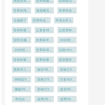
缔造世界杯
2026年世
手云集
世界杯裁判
度解析
门
名哨执法关
行云流水
精彩团队进
界杯前瞻
选派名单
键战
世界杯淘汰
球
速度碾压对
世界杯这客
赛反击制胜
手
场
太难踢了
世界杯这主
声浪太吓人
场
世界杯赛制
让更多球迷
让世界杯更
调整
关注世界杯
符合现代足
冠军归属悬
世界杯半决
2026世界
球趋势
念
赛：豪门之
杯决赛：终
2026世界
间的巅峰对
世界杯夺冠
法国16%紧
极之战
杯洛萨诺灵
概率更新：
决
追！
动：墨西哥
世界杯赛后
西班牙18%
世界杯赛后
美加墨世界
边路尖刀的
球迷放生鹭
球迷放生鹬
领跑
杯附加赛单
墨西哥三座
致命内切
站立
南非VS韩
蚌相争
场定胜负与
苏格兰VS
球场海拔差
国直播南非
主客场制的
巴西苏格兰
异对比赛用
阿根廷VS
VS韩国在
英格兰VS
公平性对比
VS巴西直
巴拿马VS
球气压的调
奥地利阿根
加纳英格兰
线直播
克罗地亚巴
播
整：北美世
廷VS奥地
挪威VS塞
VS加纳直
苏格兰VS
拿马VS克
捷克VS墨
内加尔直播
界杯前瞻
利直播
巴西直播苏
播
罗地亚直播
西哥捷克
挪威VS塞
哥伦比亚
格兰VS巴
波黑VS卡
VS墨西哥
波黑VS卡
内加尔在线
VS刚果哥
西在线直播
塔尔直播波
塔尔波黑
直播