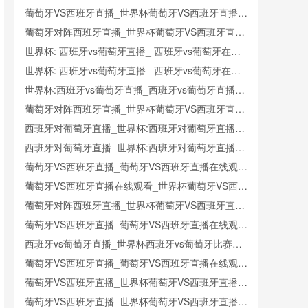
_葡萄牙VS西班牙实时全场直播入口
葡萄牙VS西班牙直播_世界杯葡萄牙VS西班牙直播_
葡萄牙VS西班牙在线高清直播
葡萄牙对阵西班牙直播_世界杯葡萄牙VS西班牙直播
_西班牙对葡萄牙比赛直播在线无插件观看
世界杯: 西班牙vs葡萄牙直播_ 西班牙vs葡萄牙在线
直播_ 西班牙vs葡萄牙CCTV5直播入口-24直播网
世界杯: 西班牙vs葡萄牙直播_ 西班牙vs葡萄牙在线
直播_ 西班牙vs葡萄牙CCTV5直播入口-24直播网
世界杯:西班牙vs葡萄牙直播_西班牙vs葡萄牙直播免
费观看_世界杯今日西班牙vs葡萄牙直播在线观看高
葡萄牙对阵西班牙直播_世界杯葡萄牙VS西班牙直播
清视频直播
_西班牙对葡萄牙比赛直播在线无插件观看
西班牙对葡萄牙直播_世界杯:西班牙对葡萄牙直播免
费观看直播_世界杯西班牙对葡萄牙直播在线观看高
西班牙对葡萄牙直播_世界杯:西班牙对葡萄牙直播免
清无插件
费观看直播_世界杯西班牙对葡萄牙直播在线观看高
葡萄牙VS西班牙直播_葡萄牙VS西班牙直播在线观看
清无插件
_葡萄牙VS西班牙实时全场直播入口
葡萄牙VS西班牙直播在线观看_世界杯葡萄牙VS西班
牙直播_葡萄牙VS西班牙比赛观看直达入口
葡萄牙对阵西班牙直播_世界杯葡萄牙VS西班牙直播
_西班牙对葡萄牙比赛直播在线无插件观看
葡萄牙VS西班牙直播_葡萄牙VS西班牙直播在线观看
_葡萄牙VS西班牙实时全场直播入口
西班牙vs葡萄牙直播_世界杯西班牙vs葡萄牙比赛直
播高清入口_西班牙vs葡萄牙预测分析直播
葡萄牙VS西班牙直播_葡萄牙VS西班牙直播在线观看
_葡萄牙VS西班牙实时全场直播入口
葡萄牙VS西班牙直播_世界杯葡萄牙VS西班牙直播_
葡萄牙VS西班牙在线高清直播
葡萄牙VS西班牙直播_世界杯葡萄牙VS西班牙直播_