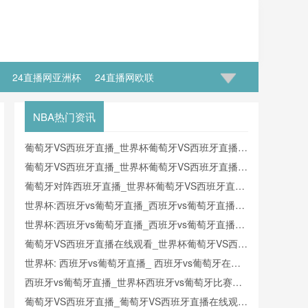
24直播网亚洲杯
24直播网欧联
NBA热门资讯
葡萄牙VS西班牙直播_世界杯葡萄牙VS西班牙直播_
葡萄牙VS西班牙在线高清直播
葡萄牙VS西班牙直播_世界杯葡萄牙VS西班牙直播_
葡萄牙VS西班牙在线高清直播
葡萄牙对阵西班牙直播_世界杯葡萄牙VS西班牙直播
_西班牙对葡萄牙比赛直播在线无插件观看
世界杯:西班牙vs葡萄牙直播_西班牙vs葡萄牙直播免
费观看_世界杯今日西班牙vs葡萄牙直播在线观看高
世界杯:西班牙vs葡萄牙直播_西班牙vs葡萄牙直播免
清视频直播
费观看_世界杯今日西班牙vs葡萄牙直播在线观看高
葡萄牙VS西班牙直播在线观看_世界杯葡萄牙VS西班
清视频直播
牙直播_葡萄牙VS西班牙比赛观看直达入口
世界杯: 西班牙vs葡萄牙直播_ 西班牙vs葡萄牙在线
直播_ 西班牙vs葡萄牙CCTV5直播入口-24直播网
西班牙vs葡萄牙直播_世界杯西班牙vs葡萄牙比赛直
播高清入口_西班牙vs葡萄牙预测分析直播
葡萄牙VS西班牙直播_葡萄牙VS西班牙直播在线观看