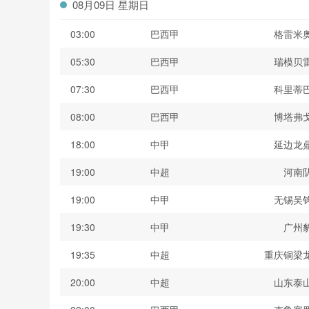
08月09日 星期日
03:00
巴西甲
格雷米
05:30
巴西甲
瑞模贝
07:30
巴西甲
科里蒂
08:00
巴西甲
博塔弗
18:00
中甲
延边龙
19:00
中超
河南
19:00
中甲
无锡吴
19:30
中甲
广州
19:35
中超
重庆铜梁
20:00
中超
山东泰