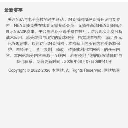
最新赛事
关注NBA与电子竞技的跨界联动，24直播网NBA直播开设电竞专
栏，NBA直播免费在线看无需充值会员，无插件高清NBA直播同步
展示NBA2K赛事。平台整理职业选手操作技巧，结合现实比赛分析
战术应用。感受虚拟与现实的篮球碰撞，拓宽观赛视野，满足多元
化兴趣需求。欢迎访问24直播网，本网站上的所有内容受版权保
护。未经许可，禁止复制、修改、传播或利用本网站上的任何内
容。本网站部分内容来源于互联网，若有侵犯了您的版权请随时与
我们联系。页面更新时间：2026年08月07日09时41分
Copyright © 2022-
2026
本网站. All Rights Reserved.
网站地图