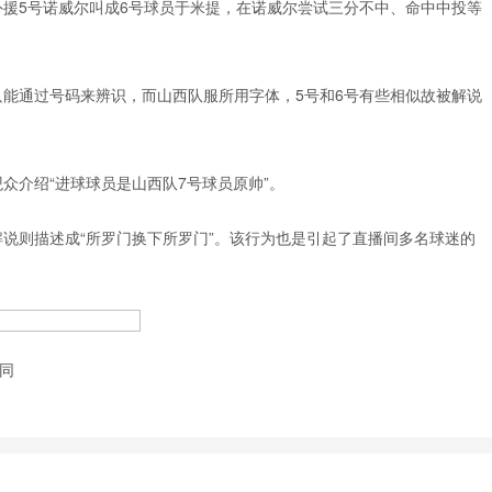
外援5号诺威尔叫成6号球员于米提，在诺威尔尝试三分不中、命中中投等
能通过号码来辨识，而山西队服所用字体，5号和6号有些相似故被解说
众介绍“进球球员是山西队7号球员原帅”。
说则描述成“所罗门换下所罗门”。该行为也是引起了直播间多名球迷的
同