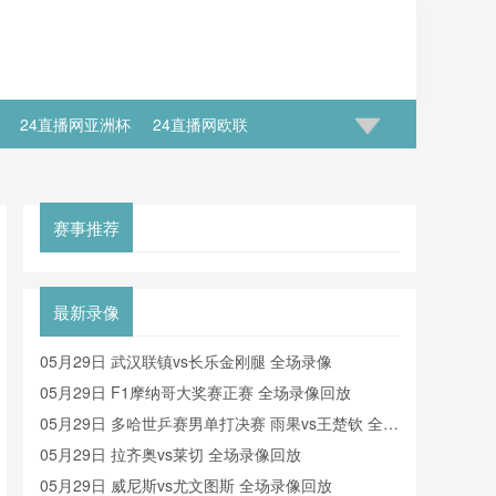
24直播网亚洲杯
24直播网欧联
赛事推荐
最新录像
05月29日 武汉联镇vs长乐金刚腿 全场录像
05月29日 F1摩纳哥大奖赛正赛 全场录像回放
05月29日 多哈世乒赛男单打决赛 雨果vs王楚钦 全场
录像回放
05月29日 拉齐奥vs莱切 全场录像回放
05月29日 威尼斯vs尤文图斯 全场录像回放