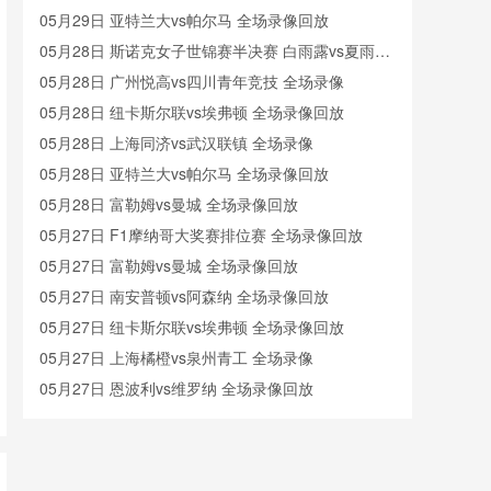
05月29日 亚特兰大vs帕尔马 全场录像回放
05月28日 斯诺克女子世锦赛半决赛 白雨露vs夏雨滢
全场录像回放
05月28日 广州悦高vs四川青年竞技 全场录像
05月28日 纽卡斯尔联vs埃弗顿 全场录像回放
05月28日 上海同济vs武汉联镇 全场录像
05月28日 亚特兰大vs帕尔马 全场录像回放
05月28日 富勒姆vs曼城 全场录像回放
05月27日 F1摩纳哥大奖赛排位赛 全场录像回放
05月27日 富勒姆vs曼城 全场录像回放
05月27日 南安普顿vs阿森纳 全场录像回放
05月27日 纽卡斯尔联vs埃弗顿 全场录像回放
05月27日 上海橘橙vs泉州青工 全场录像
05月27日 恩波利vs维罗纳 全场录像回放
05月26日 赣州瑞狮vs广州蒲公英 全场录像
05月26日 西班牙人vs拉斯帕尔马斯 全场录像回放
05月26日 热刺vs布莱顿 全场录像回放