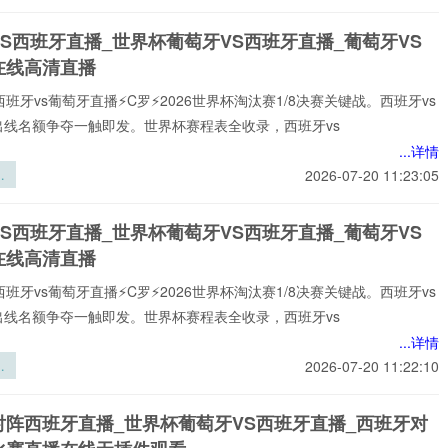
S西班牙直播_世界杯葡萄牙VS西班牙直播_葡萄牙VS
在线高清直播
西班牙vs葡萄牙直播⚡️C罗⚡️2026世界杯淘汰赛1/8决赛关键战。西班牙vs
出线名额争夺一触即发。世界杯赛程表全收录，西班牙vs
...详情
界
2026-07-20 11:23:05
环
降
S西班牙直播_世界杯葡萄牙VS西班牙直播_葡萄牙VS
空
在线高清直播
化
能
西班牙vs葡萄牙直播⚡️C罗⚡️2026世界杯淘汰赛1/8决赛关键战。西班牙vs
究
出线名额争夺一触即发。世界杯赛程表全收录，西班牙vs
...详情
块
2026-07-20 11:22:10
统
期
对阵西班牙直播_世界杯葡萄牙VS西班牙直播_西班牙对
：