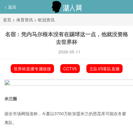
< 返回
首页
>
体育资讯
>
欧冠资讯
名宿：凭内马尔根本没有在踢球这一点，他就没资格
去世界杯
2026-05-11
世界杯直播专属链接
CCTV5
主队VS客队直播
米兰圈
据全市场网报道称，今夏以3700万欧加盟米兰的
恩昆库
可能在冬窗
离队。