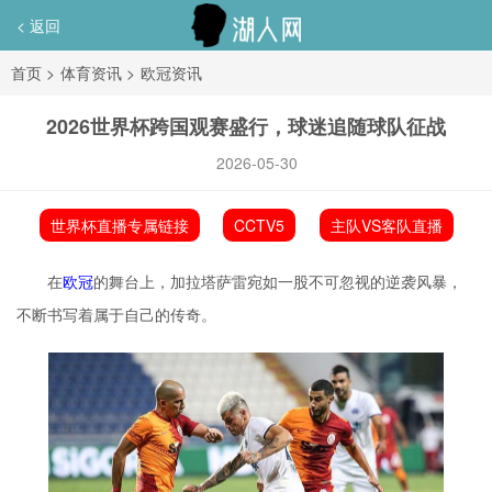
< 返回
首页
>
体育资讯
>
欧冠资讯
2026世界杯跨国观赛盛行，球迷追随球队征战
2026-05-30
世界杯直播专属链接
CCTV5
主队VS客队直播
在
欧冠
的舞台上，加拉塔萨雷宛如一股不可忽视的逆袭风暴，
不断书写着属于自己的传奇。