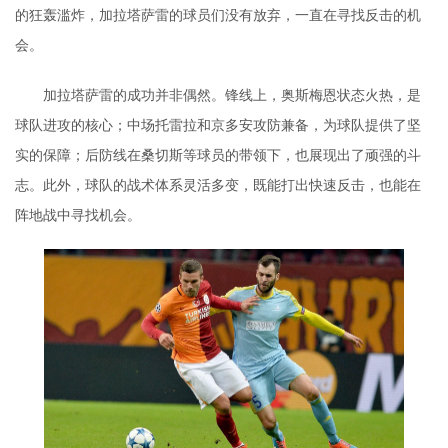
的狂轰滥炸，加拉塔萨雷的球员们没有放弃，一直在寻找反击的机
会。
加拉塔萨雷的成功并非偶然。锋线上，奥斯梅恩状态火热，是
球队进攻的核心；中场托雷拉和京多安攻防兼备，为球队提供了坚
实的保障；后防线在桑切斯等球员的带领下，也展现出了顽强的斗
志。此外，球队的战术体系灵活多变，既能打出快速反击，也能在
阵地战中寻找机会。