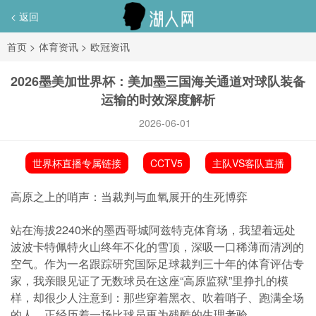
< 返回
首页
>
体育资讯
>
欧冠资讯
2026墨美加世界杯：美加墨三国海关通道对球队装备
运输的时效深度解析
2026-06-01
世界杯直播专属链接
CCTV5
主队VS客队直播
高原之上的哨声：当裁判与血氧展开的生死博弈
站在海拔2240米的墨西哥城阿兹特克体育场，我望着远处
波波卡特佩特火山终年不化的雪顶，深吸一口稀薄而清冽的
空气。作为一名跟踪研究国际足球裁判三十年的体育评估专
家，我亲眼见证了无数球员在这座“高原监狱”里挣扎的模
样，却很少人注意到：那些穿着黑衣、吹着哨子、跑满全场
的人，正经历着一场比球员更为残酷的生理考验。