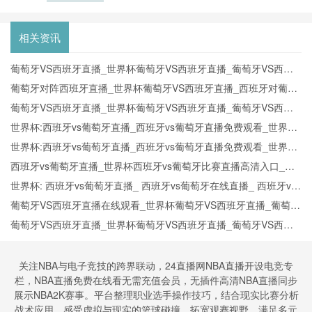
加世界杯：
美加墨三国
海关通道对
相关资讯
球队装备运
输的时效深
葡萄牙VS西班牙直播_世界杯葡萄牙VS西班牙直播_葡萄牙VS西班
度解析
牙在线高清直播
葡萄牙对阵西班牙直播_世界杯葡萄牙VS西班牙直播_西班牙对葡萄
牙比赛直播在线无插件观看
葡萄牙VS西班牙直播_世界杯葡萄牙VS西班牙直播_葡萄牙VS西班
牙在线高清直播
世界杯:西班牙vs葡萄牙直播_西班牙vs葡萄牙直播免费观看_世界杯
今日西班牙vs葡萄牙直播在线观看高清视频直播
世界杯:西班牙vs葡萄牙直播_西班牙vs葡萄牙直播免费观看_世界杯
今日西班牙vs葡萄牙直播在线观看高清视频直播
西班牙vs葡萄牙直播_世界杯西班牙vs葡萄牙比赛直播高清入口_西
班牙vs葡萄牙预测分析直播
世界杯: 西班牙vs葡萄牙直播_ 西班牙vs葡萄牙在线直播_ 西班牙vs
葡萄牙CCTV5直播入口-24直播网
葡萄牙VS西班牙直播在线观看_世界杯葡萄牙VS西班牙直播_葡萄牙
VS西班牙比赛观看直达入口
葡萄牙VS西班牙直播_世界杯葡萄牙VS西班牙直播_葡萄牙VS西班
牙在线高清直播
关注NBA与电子竞技的跨界联动，24直播网NBA直播开设电竞专
栏，NBA直播免费在线看无需充值会员，无插件高清NBA直播同步
展示NBA2K赛事。平台整理职业选手操作技巧，结合现实比赛分析
战术应用。感受虚拟与现实的篮球碰撞，拓宽观赛视野，满足多元