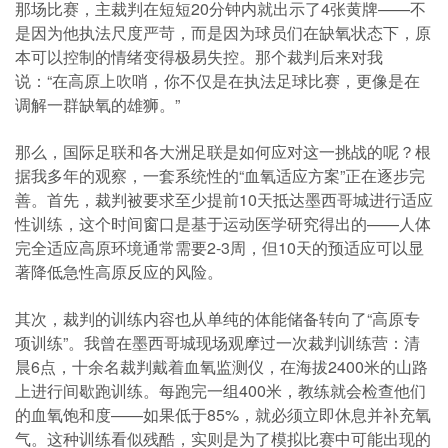
那场比赛，主裁判在短短20分钟内就出示了4张黄牌——不
是因为他执法尺度严苛，而是因为球员们在缺氧状态下，原
本可以控制的情绪变得极易失控。那个裁判后来对我
说：“在高原上吹哨，你不仅是在执法足球比赛，更像是在
调解一群缺氧的雄狮。”
那么，国际足联和各大洲足联是如何应对这一挑战的呢？根
据我多年的观察，一套系统性的“血氧适应方案”正在逐步完
善。首先，裁判被要求至少提前10天抵达墨西哥城进行适应
性训练，这个时间窗口是基于运动医学研究得出的——人体
完全适应高原环境通常需要2-3周，但10天的预适应可以显
著降低急性高原反应的风险。
其次，裁判的训练内容也从单纯的体能储备转向了“高原专
项训练”。我曾在墨西哥城现场观摩过一次裁判训练营：清
晨6点，十余名裁判戴着血氧监测仪，在海拔2400米的山路
上进行间歇跑训练。每跑完一组400米，教练就会检查他们
的血氧饱和度——如果低于85%，就必须立即休息并补充氧
气。这种训练看似残酷，实则是为了模拟比赛中可能出现的