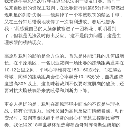
我永远不会忘记2017年在这里执法的一场友谊赛。当时一
位来自欧洲的资深主裁判，在比赛进行到第65分钟时突然出
现明显的判断失误——他漏掉了一个本该吹罚的禁区手球，
又在三分钟后错误地吹停了一次有利进攻。赛后他告诉
我：“我感觉自己的大脑像被塞进了一团棉花，明明看到
了，但就是无法及时做出反应。”这不是能力问题，这是生
理极限的残酷现实。
高原对裁判的影响是全方位的。首先是体能消耗的几何级增
长。在平原地区，一名职业裁判一场比赛的跑动距离通常在
10-12公里之间，平均心率维持在150-160次/分。而在墨西
哥城，同样的跑动距离会使心率飙升10-15次/分，血乳酸浓
度提高30%以上。这意味着裁判不仅要对抗肌肉的酸胀，还
要对抗大脑缺氧带来的眩晕和判断力下降。
更令人担忧的是，裁判在高原环境中面临的不仅是生理挑
战，还有心理压力。当球员因为高原反应而情绪暴躁、动作
变形时，裁判需要以超乎寻常的耐心和智慧去控制比赛节
奏。我记得2018年世界杯预选赛墨西哥对阵哥斯达黎加的