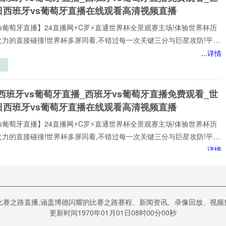
日西班牙vs葡萄牙直播在线观看高清视频直播
s葡萄牙直播】24直播网⚡️C罗⚡️直通世界杯全景观赛主场!体验世界杯历
火力的直接碰撞!世界杯多屏同看,不错过每一次关键三分与巨星攻防!平台
世界杯经典快来24直播网，一起感受西班牙vs葡萄牙精彩比赛吧！西班
...详情
牙世界,尽在掌握!我们倾力打造的一站式西班牙vs葡萄牙直播平台,为您网
西班牙vs葡萄牙赛事,包括英超、西班牙vs葡萄牙等多项热门联赛。所
以高清品质和稳定流畅的播放呈现,打造沉浸式观赛感受西班牙vs葡萄牙
罚
西班牙vs葡萄牙直播_西班牙vs葡萄牙直播免费观看_世
注顶级西班牙vs葡萄牙赛事直播
法
日西班牙vs葡萄牙直播在线观看高清视频直播
s葡萄牙直播】24直播网⚡️C罗⚡️直通世界杯全景观赛主场!体验世界杯历
火力的直接碰撞!世界杯多屏同看,不错过每一次关键三分与巨星攻防!平台
世界杯经典快来24直播网，一起感受西班牙vs葡萄牙精彩比赛吧！西班
...详情
牙世界,尽在掌握!我们倾力打造的一站式西班牙vs葡萄牙直播平台,为您网
亿
足坛权力格
西班牙vs葡萄牙赛事,包括英超、西班牙vs葡萄牙等多项热门联赛。所
6
局暗流涌动
以高清品质和稳定流畅的播放呈现,打造沉浸式观赛感受西班牙vs葡萄牙
基
VS西班牙直播在线观看_世界杯葡萄牙VS西班牙直播_葡
注顶级西班牙vs葡萄牙赛事直播
比赛之路直播,涵盖博德闪耀的比赛之路赛程、新闻资讯、录像回放、视
S西班牙比赛观看直达入口
更新时间1970年01月01日08时00分00秒
⚡️C罗⚡️虔诚为您提供:西班牙vs葡萄牙直播,西班牙vs葡萄牙直播免费观看