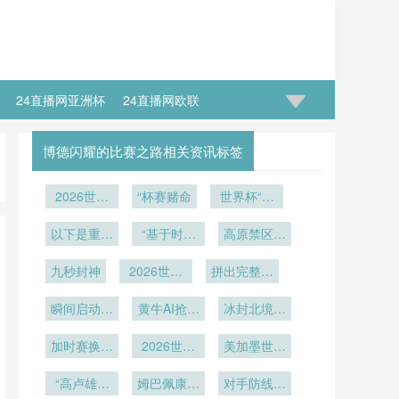
24直播网亚洲杯
24直播网欧联
博德闪耀的比赛之路相关资讯标签
2026世界
“杯赛赌命
世界杯“亿
杯极端热环
时代”：16
境下喷雾降
以下是重写
“基于时空
岁新王登基
高原禁区：
温系统的空
后的标题：
参数的
2026世界
间布局优化
九秒封神
<br /> <br
2026世界
2026世界
拼出完整国
杯血氧动态
/> **“高原
与制冷效能
杯淘汰赛签
杯VAR越位
监测与应急
旗方阵
环境下
瞬间启动体
实证研究
表生成机
判罚精度分
黄牛AI抢票
冰封北境：
响应系统
2026世界
感制冷
制：小组第
析：画线可
猖獗
埃德蒙顿零
杯远射飞行
加时赛换人
三出线后的
视化时滞与
2026世界
美加墨世界
下十度
路径的实时
博弈：
落位逻辑全
实时播报偏
杯：24支
杯：SoFi
自适应补偿
“高卢雄鸡
2026世界
差的量化测
直通队伍与
姆巴佩康复
解析
对手防线未
Stadium地