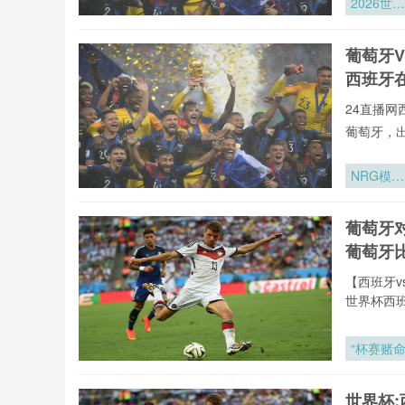
2026世界
直播今日开
杯极端热
24直播网
境下喷雾
葡萄牙V
萄牙高清
温系统的
西班牙
间布局优
与制冷效
24直播网
实证研究
葡萄牙，
不用24直
射手榜、助
NRG模块
直播今日开
化草皮系
24直播网
全生命周
葡萄牙
萄牙高清
性能跃升
葡萄牙
备战2026
世界杯的
【西班牙v
术迭代方
世界杯西班
事更新一
高清免费
“杯赛赌
费观看无
24直播
vs葡萄牙
世界杯: