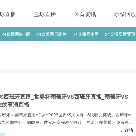
球直播
篮球直播
体育资讯
录像回放
24直播网韩K联
24直播网日职联
24直播网中甲
24直播网世亚预
24直播网西甲
24直播网德甲
24直播网欧冠
24直播网中超
S西班牙直播_世界杯葡萄牙VS西班牙直播_葡萄牙VS
在线高清直播
西班牙vs葡萄牙直播⚡️C罗⚡️2026世界杯淘汰赛1/8决赛关键战。西班牙vs
出线名额争夺一触即发。世界杯赛程表全收录，西班牙vs葡萄牙免费观看
播网不花钱。1080P高清流畅，中文解说陪你到终场。实时更新积分榜、
...详情
攻榜。来24直播网，西班牙vs葡萄牙直播就在这里！西班牙vs葡萄牙