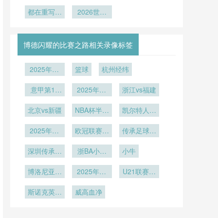
模型研
杯的战术暗
再亮剑：姆
倒计时：法
8支复活球
度”
下停车层转
战先怯
究”**
都在重写晋
战新变量
巴佩领军
队的淘汰赛
国队医全力
2026世界
型为媒体中
级剧本
战力全解析
杯新规：数
冲刺
心的技术与
学题挑战球
空间可行性
迷
评估
博德闪耀的比赛之路相关录像标签
2025年12
篮球
杭州经纬
月27日
意甲第16
2025年12
浙江vs福建
轮
月20日
北京vs新疆
NBA杯半决
凯尔特人vs
赛
雄鹿
2025年12
欧冠联赛阶
传承足球明
月10日
段第6轮
星联赛冠军
深圳传承明
浙BA小组
小牛
组第2轮
星vs佳鑫伟
赛B组第17
博洛尼亚vs
业
2025年12
轮
U21联赛决
帕尔马
月4日
赛第5轮
斯诺克英锦
威高血净
赛第1轮