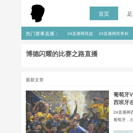
首页
足
热门赛事直播：
24直播网英超
24直播网世界杯
24直播网意甲
24直播网法甲
博德闪耀的比赛之路直播
最新文章
葡萄牙V
西班牙
24直播网
葡萄牙，
不用24直
射手榜、助