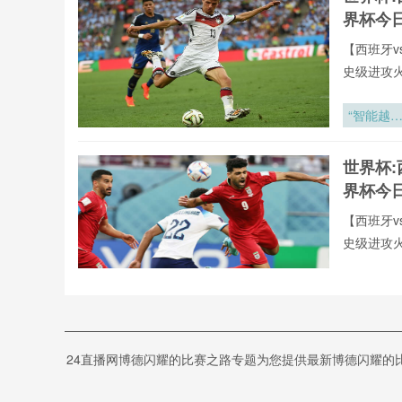
界杯今
【西班牙v
史级进攻
全年呈现
牙vs葡萄
“智能越
罗全球重要
位：2026
有直播均
世界杯判
世界杯:
直播网专
系统的算
界杯今
革命”
【西班牙v
史级进攻
全年呈现
牙vs葡萄
世界杯“
罗全球重要
时代”：1
有直播均
岁新王登
葡萄牙
直播网专
24直播网博德闪耀的比赛之路专题为您提供最新博德闪耀的
萄牙V
24直播网