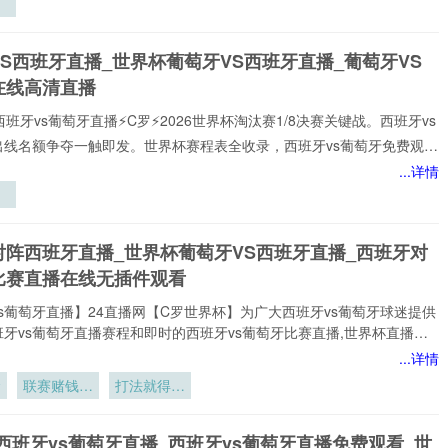
打!24直播网免费提供2026世界杯小组赛直播。西班牙vs葡萄牙直播由
环
专门提供:西班牙vs葡萄牙直播,西班牙vs葡萄牙免费视频直播,西班牙vs葡
降
S西班牙直播_世界杯葡萄牙VS西班牙直播_葡萄牙VS
在线比赛免
空
在线高清直播
化
能
西班牙vs葡萄牙直播⚡️C罗⚡️2026世界杯淘汰赛1/8决赛关键战。西班牙vs
出线名额争夺一触即发。世界杯赛程表全收录，西班牙vs葡萄牙免费观看
播网不花钱。1080P高清流畅，中文解说陪你到终场。实时更新积分榜、
...详情
攻榜。来24直播网，西班牙vs葡萄牙直播就在这里！西班牙vs葡萄牙
打!24直播网免费提供2026世界杯小组赛直播。西班牙vs葡萄牙直播由
统
专门提供:西班牙vs葡萄牙直播,西班牙vs葡萄牙免费视频直播,西班牙vs葡
期
对阵西班牙直播_世界杯葡萄牙VS西班牙直播_西班牙对
在线比赛免
：
比赛直播在线无插件观看
技
s葡萄牙直播】24直播网【C罗世界杯】为广大西班牙vs葡萄牙球迷提供
案
牙vs葡萄牙直播赛程和即时的西班牙vs葡萄牙比赛直播,世界杯直播赛
网打尽。无论您身处何地,都能通过我们的平台享受西班牙vs葡萄牙今日
...详情
直播、西班牙vs葡萄牙直播在线观看、世界杯西班牙vs葡萄牙比赛直播免
命
联赛赌钱
打法就得翻
插件,高质量的直播服务，让您不错过西班牙vs葡萄牙比赛的精彩瞬间，
——制度一
篇”
网是国内顶尖的体育直播网站之一,专注于提供国内外热门赛事以及西班牙
变
的免费实时转播,本站始终致力于打造用户
西班牙vs葡萄牙直播_西班牙vs葡萄牙直播免费观看_世